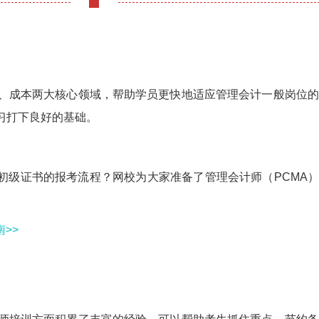
算、成本两大核心领域，帮助学员更快地适应管理会计一般岗位
置
音
屏
习打下良好的基础。
A初级证书的报考流程？网校为大家准备了管理会计师（PCMA
>>