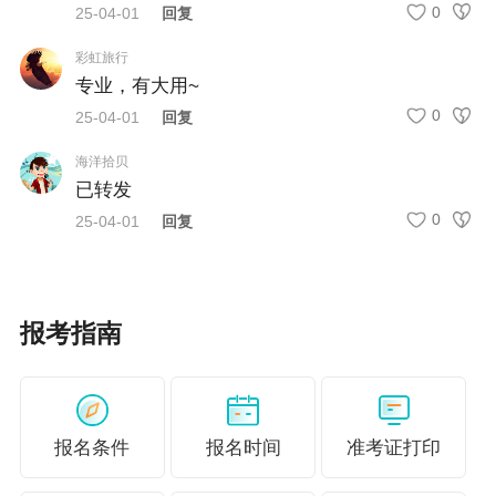
磨炼技巧
|时间管理、答题策略全演练
0
25-04-01
回复
查漏补缺
|拿下知识盲点
彩虹旅行
考前演练
|限时演练 把控考试节奏
专业，有大用~
0
25-04-01
回复
海洋拾贝
如何Get基金考前模拟卷？
已转发
0
25-04-01
回复
点击链接进入网校资料库获取考前模拟卷>>
报考指南
报名条件
报名时间
准考证打印