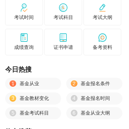
考试时间
考试科目
考试大纲
拒绝裸考
，
集中注意力，你我都能成为考试中的黑马！努
成绩查询
证书申请
备考资料
力一把，祝大家都能顺利通过考试，加油！
今日热搜
1
2
基金从业
基金报名条件
3
4
基金教材变化
基金报名时间
5
6
基金考试科目
基金从业大纲