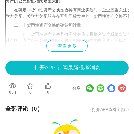
资产的公允价值相比是重大的
在确定非货币性资产交换是否具有商业实质时，企业应当关注交易
联方关系。关联方关系的存在可能导致发生的非货币性资产交换不具
二、非货币性资产交换的确认和计量
（一）非货币性资产交换具有商业实质，且换入资产或换出资产的
计量的，应当以公允价值和应支付的相关税费作为换入资产的成本，
查看更多
面价值的差额计入当期损益。
企业在按照公允价值和应支付的相关税费作为换入资产成本的情况
当分别下列情况处理：
打开APP 订阅最新报考消息
1 .支付补价的，应当以换出资产的公允价值加上支付的补价（或
和应支付的相关税费，作为换入资产的成本。
2 .收到补价的，应当以换出资产的公允价值减去补价（或换入资
分享：
854
0
0
支付的相关税费，作为换入资产的成本。
3 .换出资产公允价值与其账面价值的差额，应当分别不同情况处
全部评论（
0
）
打开APP查看全部 >
（l）换出资产为存货的，应当作为销售处理，根据本书"第十三章
定，按其公允价值确认收入，同时结转相应的成本。
（2）换出资产为固定资产、无形资产的，换出资产公允价值与其
入营业外收入或营业外支出。