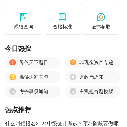
2 .非货币性资产交换不具有商业实质，或者虽具有商业实质但换
可靠计量的，应当按照换入各项资产的原账面价值占换入资产原账面
入资产的成本总额进行分配，确定各项换入资产的成本。
正保会计网校点评：
成绩查询
合格标准
证书领取
本章重点掌握单项资产交换（涉及补价、不涉及补价）、多项资产
货币性资产交换的认定和判断，这里常出现客观题的考查。
[
1
][
2
][
3
][
4
][
5
][
6
][
7
][
8
][
9
][
10
][
11
][
12
][
13
][
14
][
今日热搜
1
2
母仪天下题目
非现金资产专题
3
4
高侯达冲关包
财政局通知
5
6
考务事项通知
主观题答题模版
热点推荐
什么时候报名2024中级会计考试？预习阶段要做哪