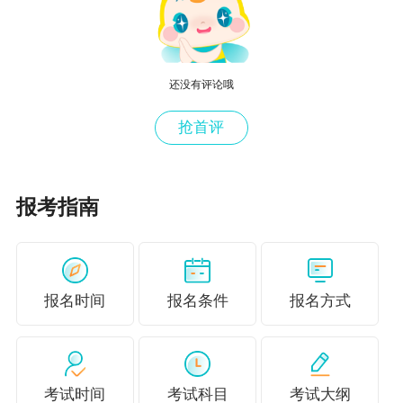
（3）换出资产为长期股权投资的，换出资产公允价值与其账面价
损益。
（二）非货币性资产交换不具有商业实质，或换入资产或换出资产
计量的，应当以换出资产的账面价值和应支付的相关税费作为换入资
还没有评论哦
益。
抢首评
企业在按照换出资产的账面价值和应支付的相关税费作为换入资产
补价的，应当分别下列情况处理：
1 .支付补价的，应当以换出资产的账面价值，加上支付的补价和
为换入资产的成本，不确认损益。
报考指南
2 .收到补价的，应当以换出资产的账面价值，减去收到的补价并
费，作为换入资产的成本，不确认损益。
（三）涉及多项资产的非货币性资产交换
非货币性资产交换同时换入多项资产的，在确定各项换入资产的成
报名时间
报名条件
报名方式
情况处理：
1 .非货币性资产交换具有商业实质，且换入资产的公允价值能够
换入各项资产的公允价值占换入资产公允价值总额的比例，对换入资
配，确定各项换入资产的成本。
考试时间
考试科目
考试大纲