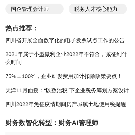
国企管理会计师
税务人才核心能力
NO.
7
热点推荐：
《企业所得税年度纳税申报基础信息表》（A000000）
四川省开展全面数字化的电子发票试点工作的公告
中的“基本经营情况”为所有企业必填项目;“有关涉税事
项情况”为选填项目，存在或者发生相关事项时的企业
2021年属于小型微利企业2022年不符合，减征到什
必须填报; “主要股东及分红情况”为小型微利企业免填
么时间
项目，非小型微利企业必须填报。
75%→100%，企业研发费用加计扣除政策要点！
NO.
8
天津11月面授：“以数治税”下企业税务筹划方案设计
纳税人年度申报时，《企业所得税年度纳税申报基础信
息表》（A000000）中“104从业人数”若与季度预缴申
四川2022年免征疫情期间房产城镇土地使用税提醒
报表填报的全年从业人数平均值不一致，且导致小型微
利企业标志发生改变的，应先更正第四季度预缴申报
财务数智化转型：财务AI管理师
表。