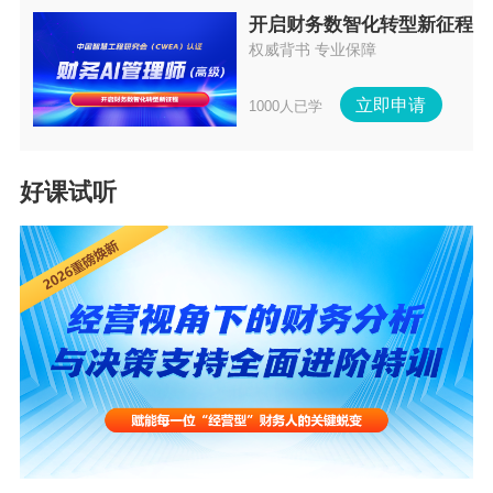
开启财务数智化转型新征程
NO.
9
权威背书 专业保障
小型微利企业免于填报《一般企业收入明细表》（A10
立即申请
1000人已学
1010）、《金融企业收入明细表》（A101020）、
《一般企业成本支出明细表》（A102010）、《金融企
业支出明细表》（A102020）、《事业单位、民间非营
好课试听
利组织收入、支出明细表》（A103000）、《期间费用
明细表》（A104000）。除前述规定的表单、项目外，
小型微利企业可结合自身经营情况，选择表单填报。未
发生表单中规定的事项，无需填报。
NO.
10
纳税人发生政策性搬迁事项，从搬迁年度次年起，至搬
迁完成年度前一年度止，可作为停止生产经营活动年
度，从法定亏损结转弥补年限中减除。《企业所得税年
度纳税申报基础信息表》（A000000）中的“216发生