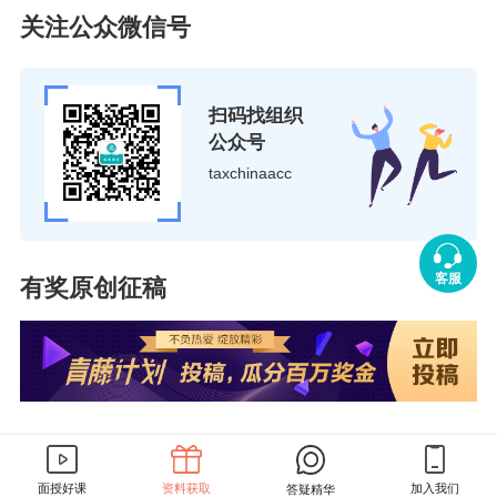
政策性搬迁且停止生产经营无所得年度”应为“是”。
关注公众微信号
NO.
11
扫码找组织
纳税人只要发生资产折旧、摊销等事项，无论是否纳税
公众号
调整，均须填报《资产折旧、摊销及纳税调整明细表》
taxchinaacc
（A105080）。
NO.
12
客服
有奖原创征稿
所有纳税人都必须填报《弥补亏损明细表》（A10600
0）。弥补亏损表中的以前年度亏损数由系统自动带
出，纳税人对第8列“当年待弥补亏损额”有疑义的，请
咨询主管税务机关。
NO.
13
面授好课
资料获取
加入我们
答疑精华