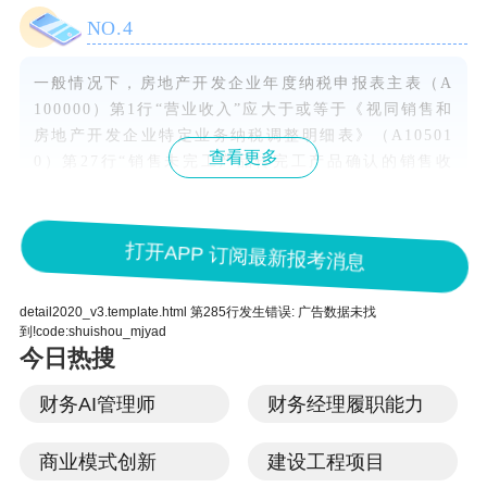
NO.
4
一般情况下，房地产开发企业年度纳税申报表主表（A
100000）第1行“营业收入”应大于或等于《视同销售和
房地产开发企业特定业务纳税调整明细表》（A10501
查看更多
0）第27行“销售未完工产品转完工产品确认的销售收
入”金额。
打开APP 订阅最新报考消息
NO.
5
一般情况下，《职工薪酬支出及纳税调整明细表》第1
detail2020_v3.template.html 第285行发生错误: 广告数据未找
到!code:shuishou_mjyad
行第1列“工资薪金支出-账载金额”不应为0。
今日热搜
NO.
6
财务AI管理师
财务经理履职能力
纳税人行业、财务会计制度备案、股东信息与实际情况
商业模式创新
建设工程项目
不一致或者信息缺失的，应及时修改。