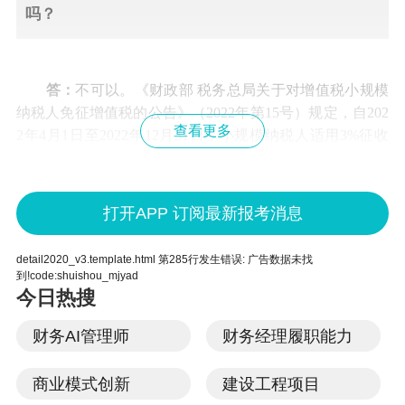
吗？
答：
不可以。《财政部 税务总局关于对增值税小规模
纳税人免征增值税的公告》（2022年第15号）规定，自202
查看更多
2年4月1日至2022年12月31日，小规模纳税人适用3%征收
率的应税销售收入，免征增值税；适用3%预征率的预缴增
值税项目，暂停预缴增值税。上述政策适用主体为增值税
小规模纳税人，增值税小规模纳税人发生适用3%征收率的
打开APP 订阅最新报考消息
应税行为对应的预缴增值税项目，暂停预缴增值税。因
此，如你公司为增值税一般纳税人，应按现行规定预缴增
detail2020_v3.template.html 第285行发生错误: 广告数据未找
值税。
到!code:shuishou_mjyad
今日热搜
（三）2022年4月，我以个人名义向某公司提供了咨
财务AI管理师
财务经理履职能力
询服务，取得收入1万元。我未办理过税务登记或临
商业模式创新
建设工程项目
时税务登记，请问到税务机关代开发票，我是否需要