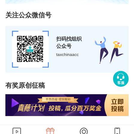
以选择以取得的全部价款和价外费用为销售额，享受免征
增值税政策；也可以选择差额纳税，以取得的全部价款和
关注公众微信号
价外费用，扣除代用工单位支付给劳务派遣员工的工资、
福利和为其办理社会保险及住房公积金后的余额为销售
额，按照简易计税方法依5%的征收率计算缴纳增值税。
扫码找组织
公众号
（五）我公司是一家小型商贸企业，属于按季申报的
taxchinaacc
增值税小规模纳税人，2022年一季度取得适用3%征
收率的销售收入（不含税，下同）60万元，请问我公
司应当如何计算缴纳一季度的增值税款？
客服
有奖原创征稿
答：
《财政部 税务总局关于对增值税小规模纳税人免
征增值税的公告》（2022年第15号）规定，《财政部 税务
总局关于延续实施应对疫情部分税费优惠政策的公告》（2
021年第7号）第一条规定的税收优惠政策，执行期限延长