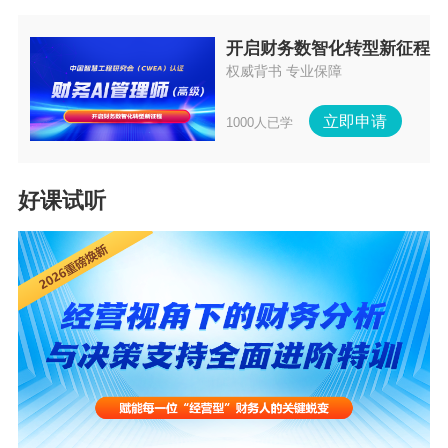
开启财务数智化转型新征程
权威背书 专业保障
答：
《财政部 国家税务总局关于进一步明确全面推开
营改增试点有关劳务派遣服务、收费公路通行费抵扣等政
立即申请
1000人已学
策的通知》（财税〔2016〕47号）第一条规定，小规模纳
税人提供劳务派遣服务，以取得的全部价款和价外费用为
销售额，按照简易计税方法依3%的征收率计算缴纳增值
好课试听
税；也可以选择差额纳税，以取得的全部价款和价外费
用，扣除代用工单位支付给劳务派遣员工的工资、福利和
为其办理社会保险及住房公积金后的余额为销售额，按照
简易计税方法依5%的征收率计算缴纳增值税。
《财政部 税务总局关于对增值税小规模纳税人免征增
值税的公告》（2022年第15号）规定，自2022年4月1日至2
022年12月31日，小规模纳税人适用3%征收率的应税销售
收入，免征增值税。
因此，自2022年4月1日至2022年12月31日，你公司可