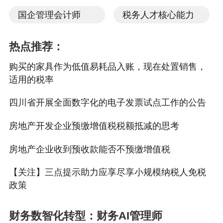
缴纳增值税？
国企管理会计师
税务人才核心能力
热点推荐：
答：
不需要。《财政部 税务总局关于对增值税小规模
纳税人免征增值税的公告》（2022年第15号）规定，自202
购买的家具作为低值易耗品入账，现在处置销售，
2年4月1日至2022年12月31日，小规模纳税人适用3%征收
适用的税率
率的应税销售收入，免征增值税。
四川省开展全面数字化的电子发票试点工作的公告
根据相关规定，您作为自然人，按照小规模纳税人纳
税，2022年4月因提供咨询服务取得的1万元收入，适用3%
房地产开发企业预缴增值税税额抵减的思考
的征收率，可以享受免征增值税政策，可到税务机关代开
免税普通发票。
房地产企业收到预收款能否不预缴增值税
（四）我公司是一家小型劳务派遣公司，属于增值税
【关注】三点提示助力应享尽享小规模纳税人免税
政策
小规模纳税人，此前我公司选择了5%差额缴纳增值
税，请问，我公司可以适用小规模纳税人免征增值税
财务数智化转型：财务AI管理师
政策吗？