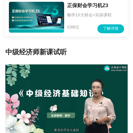
正保财会学习机Z3
计算
畅学10大财会+实操课程
中级经济师《建筑与房地产》易错题：社会评价
中级经济师《建筑与房地产》易错题：财务评价
6388元
了解详情
与国民经济评价的关系
中级经济师《建筑与房地产》易错题： 国民经济
中级经济师新课试听
评价
中级经济师《建筑与房地产》易错题：房地产开
发项目的市场定位
中级经济师《建筑与房地产》易错题：建设工程
造价总体构成
中级经济师《建筑与房地产》易错题：投标报价
中级经济师《建筑与房地产》易错题之投标报价
中级经济师《建筑与房地产》易错题：安全文明