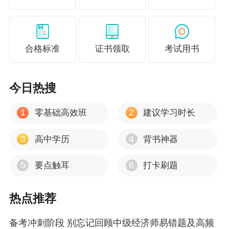
城市雨水利用
中级经济《建筑与房地产》易错题：建筑节地与
城市地下空间开发
合格标准
证书领取
考试用书
中级经济《建筑与房地产》易错题：组合结构体
系
今日热搜
中级经济《建筑与房地产》易错题：装配式混凝
1
2
零基础高效班
建议学习时长
土结构体系
中级经济《建筑与房地产》易错题：木结构体系
3
4
高中学历
背书神器
中级经济《建筑与房地产》易错题：房地产开发
5
6
要点触耳
打卡刷题
流程：前期准备
中级经济《建筑与房地产》易错题：宏观调控和
热点推荐
市场监管
中级经济《建筑与房地产》易错题：申请规划设
备考冲刺阶段 别忘记回顾中级经济师易错题及高频