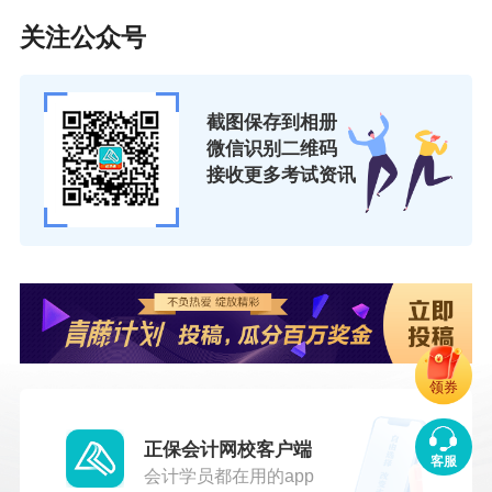
施工费的支付
关注公众号
中级经济师《建筑与房地产》易错题：网络计划
调整方法
截图保存到相册
中级经济师《建筑与房地产》易错题：网络计划
微信识别二维码
接收更多考试资讯
实施中的检查与分析
中级经济师《建筑与房地产》易错题：网络计划
实施中的检查、分析
中级经济师《建筑与房地产》易错题：网络计划
实施中的检查和分析
中级经济师《建筑与房地产》易错题：时间参数
领券
的计算方法
中级经济师《建筑与房地产》易错题：施工评标
正保会计网校客户端
客服
会计学员都在用的app
中级经济师《建筑》易错题：招标投标法