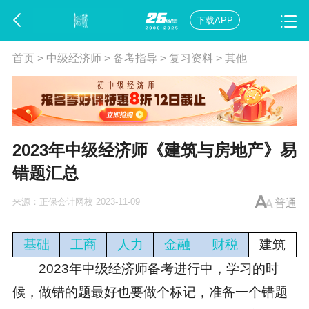
下载APP
首页
>
中级经济师
>
备考指导
>
复习资料
>
其他
2023年中级经济师《建筑与房地产》易
错题汇总
来源：
正保会计网校
2023-11-09
普通
基础
工商
人力
金融
财税
建筑
2023年中级
经济师备考
进行中，学习的时
候，做错的题最好也要做个标记，准备一个错题