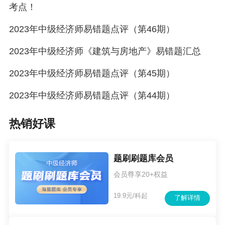
考点！
计方案审查和建设工程规划许可
中级经济《建筑与房地产》易错题：投资决策
2023年中级经济师易错题点评（第46期）
中级经济《建筑与房地产》易错题：房地产市场
2023年中级经济师《建筑与房地产》易错题汇总
运行特点
2023年中级经济师易错题点评（第45期）
中级经济《建筑与房地产》易错题：投资项目经
2023年中级经济师易错题点评（第44期）
济效果评价指标体系
中级经济师《建筑与房地产》易错题：资金时间
热销好课
价值
中级经济师《建筑与房地产》易错题：投资方案
题刷刷题库会员
的类型
会员尊享20+权益
中级经济师《建筑与房地产》易错题：价值工程
19.9元/科起
了解详情
基本原理
中级经济师《建筑与房地产》易错题：资金等值