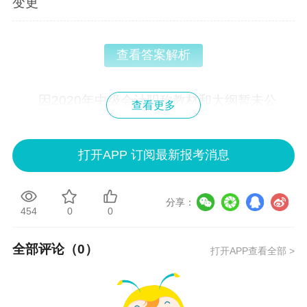
变更
查看答案解析
因2020年
中级会计职称教材
和大纲暂未公
查看更多
布，以上中级会计实务练习题来源于2019年内
容，大家可以先利用2019年中级会计职称中级会
打开APP 订阅最新报考消息
计实务练习题检查知识掌握情况。
相关推荐：
分享：
454
0
0
2019年中级会计职称试题及答案
全部评论（
0
）
打开APP查看全部 >
大龄不是错！大龄备考中级会计职称 找对方
法很重要！