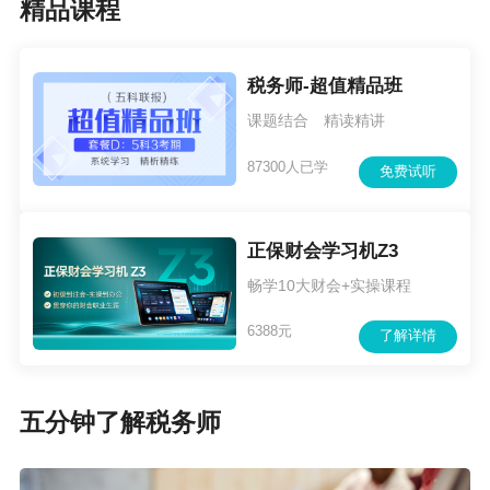
精品课程
税务师-超值精品班
课题结合 精读精讲
87300人已学
免费试听
正保财会学习机Z3
畅学10大财会+实操课程
↓扫码添加老师，咨询获取更多优惠↓
6388元
了解详情
五分钟了解税务师