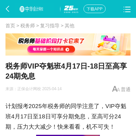
下载APP
首页
>
税务师
>
复习指导
>
其他
税务师VIP夺魁班4月17日-18日至高享
24期免息
来源：
正保会计网校
2025-04-14
普通
计划报考2025年
税务师
的同学注意了，VIP夺魁
班4月17日至18日可享分期免息，至高可分24
期，压力大大减少！快来看看，机不可失！