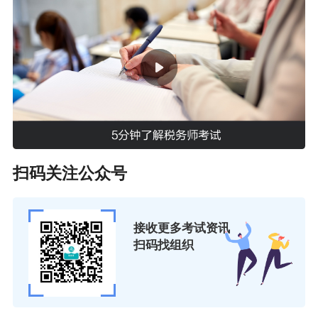
提示：手机端用户可先
将以上图片保存至手
机
，再
使用微信扫码识别
并添加老师！
备考税务师，学习进度慢？理解能力弱？那就跟
扫码关注公众号
着老师学，抓重点，效率高，还能认识不少志同
道合的考友，备考道路不孤单，学习考证更自
接收更多考试资讯
信！
立即加入VIP班>>
扫码找组织