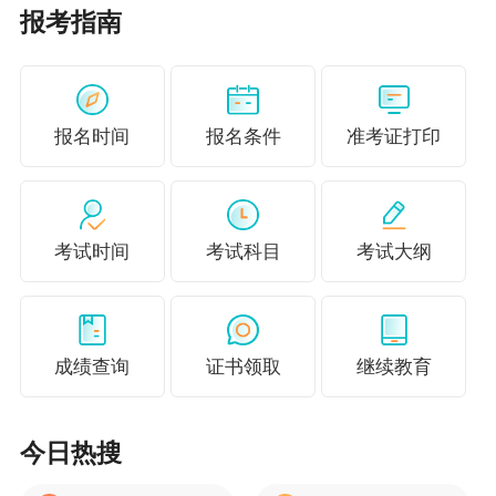
适合学习人群
报考指南
①基础差，理解能力弱，学习其他老师的课学
不进去；
报名时间
报名条件
准考证打印
②学习效率低、自控能力差，需要老师陪伴与
监督；
考试时间
考试科目
考试大纲
③自学缺少动力，想听直播课，跟老师在线互
动；
④需要课上课下老师都能提供全面的答疑服
成绩查询
证书领取
继续教育
务！
今日热搜
一图了解税务师VIP夺魁班