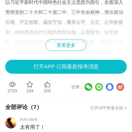
以习近平新时代中国特色社会主义思想为指引，全面深入
贯彻党的二十大和二十届二中、三中全会精神，突出政治
引领、守正创新、诚实守信，秉承公平、公正、公开的原
则，持续推进会计法规的贯彻实施，以赛促学、以学促
干，在全行业营造知法懂法守法的良好氛围，提升会计人
查看更多
员履职能力，推动培养一支政治坚定、道德优良、业务精
湛的高素质复合型会计人才队伍，为陕西经济社会高质量
打开APP 订阅最新报考消息
发展贡献会计力量。
二、组织机构
分享：
2729
184
200
（一）主办、协办单位。
全部评论（
7
）
打开APP查看全部 >
主办单位：陕西省财政厅。
时尚小财务
协办单位：陕西省教育厅、陕西省司法厅、陕西省人社
太有用了！