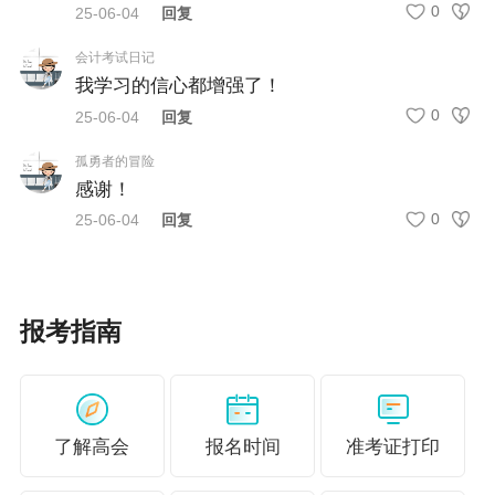
厅、陕西省国资委、陕西省总工会、陕西省注册会计师协
0
25-06-04
回复
会、陕西会计学会、陕西省总会计师（财务总监）协会。
会计考试日记
我学习的信心都增强了！
（二）组织委员会。
0
25-06-04
回复
为加强组织领导，成立陕西省第四届会计知识大赛组织委
孤勇者的冒险
员会（以下简称组委会），陕西省财政厅党组书记、厅长
感谢！
任组委会主任，陕西省财政厅分管负责同志任组委会副主
0
25-06-04
回复
任，陕西省教育厅、陕西省司法厅、陕西省人社厅、陕西
省国资委、陕西省总工会、陕西省注册会计师协会、陕西
会计学会、陕西省总会计师（财务总监）协会相关负责同
报考指南
志为组委会成员。
组委会办公室设在财政厅会计处，具体负责大赛的组织实
了解高会
报名时间
准考证打印
施工作。
三、比赛内容和参赛人员