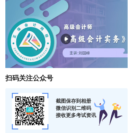
由省财政厅组织，各市赛区由各市（区）财政局组织。
1.省直赛区预赛报名。省直赛区参赛范围为省级各部门，省
属企事业单位，会计师事务所（含分所），中央驻陕企事
业单位。报名方式为单位组队报名，不接受个人报名。
每个单位根据所属会计人员规模，可组建1至3支代表队报
名参赛，每支代表队由4名选手（3名正式选手、1名预备选
手）组成；每个参赛单位设领队1名、联络员1名。领队原
扫码关注公众号
则上由分管财会工作的单位领导、总会计师（财务总监）
或会计机构负责人担任。
截图保存到相册
代表队实行领队负责制，所有成员必须是本地区、本系
微信识别二维码
统、本单位所属人员，不得从外借调。（具体报名方式及
接收更多考试资讯
时间另行通知）