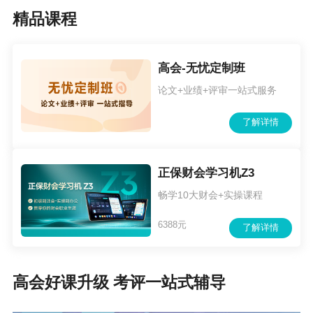
精品课程
关的其他人员等。大赛组委会成员、办公室成员及工作人
员、命题专家及直系亲属等应当回避。
高会-无忧定制班
四、比赛赛程
论文+业绩+评审一站式服务
比赛分为网络答题、预赛、复赛、半决赛、决赛、赴京参
了解详情
赛六个阶段。
（一）网络答题。
正保财会学习机Z3
网络答题面向全省会计从业人员。参赛人员须登录陕西会
畅学10大财会+实操课程
计网（http://kjw.shaanxi.gov.cn/kjw/）“陕西省第四届会计知
6388元
了解详情
识大赛”专栏注册答题。
（二）预赛。
高会好课升级 考评一站式辅导
预赛分省直赛区和各市（含杨凌示范区）赛区，省直赛区