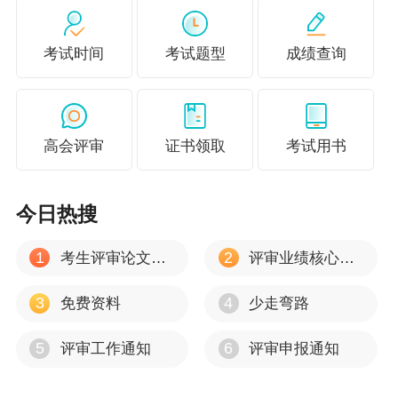
（一）比赛内容。
考试时间
考试题型
成绩查询
包括政治理论和财会知识。政治理论以习近平新时代中国
特色社会主义思想，党的二十大和二十届二中、三中全会
精神，党章党规等为主；财会知识以新修改会计法及财会
高会评审
证书领取
考试用书
监督、会计管理法规、规章和规范性文件为主，兼顾财政
会计前沿热点、会计改革发展历程等其他相关知识（参阅
今日热搜
文件目录见附件1）。
1
2
考生评审论文建议
评审业绩核心资料
（二）参赛人员。
3
4
免费资料
少走弯路
参赛人员为国家机关、社会团体、企事业单位和其他组织
的财会人员及注册会计师行业从业人员。具体包括：陕西
5
6
评审工作通知
评审申报通知
省辖区内从事财会工作的会计人员、注册会计师、财会教
学人员、财会科研人员、财会专业学生以及与财会工作相