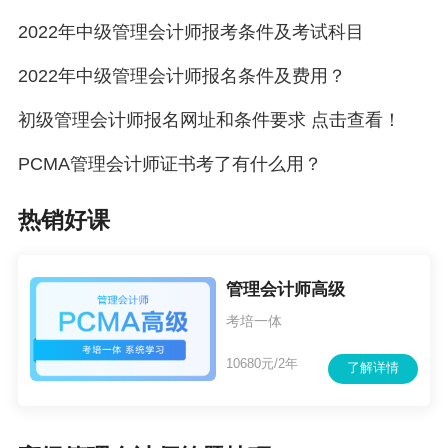
很多基础岗位的会计人员，往往面临着升职难，
2022年中级管理会计师报考条件及考试科目
工资难以提高的局面。这时候你就要开始考虑如
何给自己带来新机遇。目前，管理会计人才缺口
2022年中级管理会计师报名条件及费用？
大，如果你能考初级管理会计师，无疑给你的事
初级管理会计师报名网址和条件要求 点击查看！
业发展带来新的机遇，抓住机会，相信离升职加
PCMA管理会计师证书考了有什么用？
薪也不远了！
热销好课
管理会计对于企业而言十分重要，在顺境时他
是“锦上添花”，在逆境时他能给出“数据和建议”，
管理会计师高级
给出企业运行建议。管理会计证书能拓宽您的职
考培一体
业发展路径，并赋予您差异化的优势。
10680元/2年
了解详情
更多推荐：
初级管理会计师证是哪里颁发的？一年考几次？