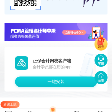
级报考指南。
点击查看PCMA初级报考指南>>
【
管理会计师PCMA中级
】
领券
● 正保会计网校在管理会计师培训方面积累了丰
富的经验，可以帮助考生抓住重点，节约备考时
正保会计网校客户端
客服
间，少走弯路。
会计学员都在用的app
点击了解PCMA中级招生方案>>
首页
一键安装
● 不知道管理会计师PCMA中级证书的报考流
程？网校为大家准备了管理会计师（PCMA）中
新课上线
级报考指南。