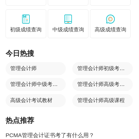
管理会计师后，根据企业的发展形势对企业的发
展提供各个方面的信息，帮助企业的经营管理者
做出更加准确的判断，让你在众多竞争者中脱颖
初级成绩查询
中级成绩查询
高级成绩查询
而出!
2. 想转型，没方向的财务人员
今日热搜
如今，随着人工智能的普及，企业对于财务人员
管理会计师
管理会计师初级考试时间
的要求越来越高，以往“一岗经验横走天下”已经行
管理会计师中级考试时间
管理会计师高级考试时间
不通了，想要转型，但是又不知从何做起，也没
有较好的工作机会。那么利用空闲时间，考取初
高级会计考试教材
管理会计师高级课程
级管理会计师会是一个比较好的选择。
热点推荐
3. 升职难，薪资提升慢的会计人员
PCMA管理会计证书考了有什么用？