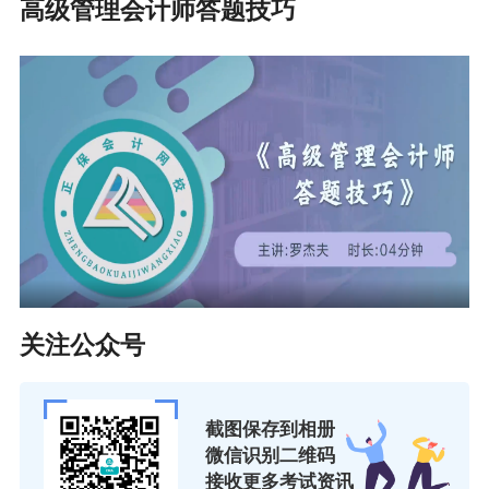
高级管理会计师答题技巧
2021年最后一次取证机会：初级管理会计师
报考须知 ▏2021年12月初级管理会计师考试
【
管理会计师PCMA初级
】
● 管理会计师初级紧扣预算、成本两大核心领
域，帮助学员更快地适应管理会计一般岗位的需
求，并为以后的管理会计学习打下良好的基础。
关注公众号
点击了解PCMA初级课程>>
截图保存到相册
● 不知道管理会计师PCMA初级证书的报考流
微信识别二维码
接收更多考试资讯
程？网校为大家准备了管理会计师（PCMA）初