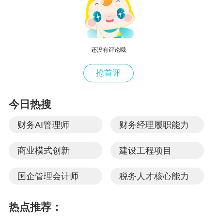
·
掌握年终财税处理的关键要点：帮助学员掌握正确的
会计处理方法，确保财务报表的真实性和准确性。
·
提升企业所得税汇缴规划能力：有效降低企业所得税
负担，并提高资金使用效率。
还没有评论哦
·
增强高风险所得税事项的识别与应对能力：建立健全
的风险预警机制，及时发现并纠正潜在的税务问题。
抢首评
相关说明
今日热搜
财务AI管理师
财务经理履职能力
【主办单位】
正保会计网校|正保会计网校北京服务中
心
商业模式创新
建设工程项目
【培训时间】
2024年12月17-18日（周二-周三）
【培训地点】北京市
国企管理会计师
税务人才核心能力
【
】
索要课程大纲及详细安排请与正保会计网
温馨提示
校·税务网校北京服务中心联系
热点推荐：