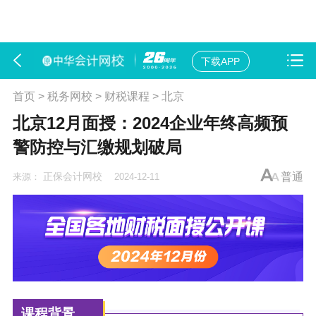
下载APP
首页
>
税务网校
>
财税课程
>
北京
北京12月面授：2024企业年终高频预
警防控与汇缴规划破局
正保会计网校
普通
来源：
2024-12-11
课程背景