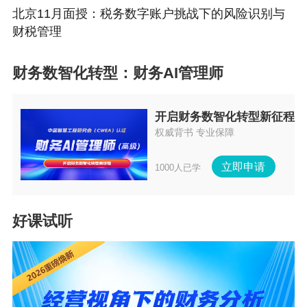
【联系电话】
010-82330080
北京11月面授：税务数字账户挑战下的风险识别与
【相关费用】
非会员2980/人（含培训、资料及午餐费
财税管理
用）
会员免费
加入会员>>
财务数智化转型：财务AI管理师
开启财务数智化转型新征程
权威背书 专业保障
立即申请
1000人已学
好课试听