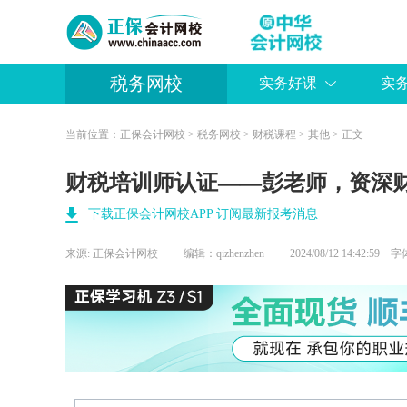
税务网校
实务好课
实
当前位置：
正保会计网校
>
税务网校
>
财税课程
>
其他
> 正文
财税培训师认证——彭老师，资深
下载正保会计网校APP 订阅最新报考消息
来源:
正保会计网校
编辑：qizhenzhen
2024/08/12 14:42:59 