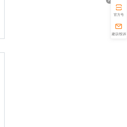
官方号
折
建议/投诉
叠