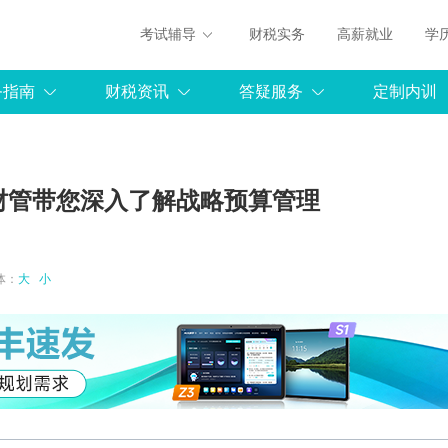
考试辅导
财税实务
高薪就业
学
务指南
财税资讯
答疑服务
定制内训
财管带您深入了解战略预算管理
字体：
大
小