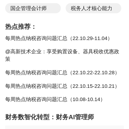
国企管理会计师
税务人才核心能力
·
填报印花税税源明细表时哪些应税凭证可以汇总填报
·
企业受托从事饲养牛羊取得所得可以享受免征企业所得税
热点推荐：
优惠吗
每周热点纳税咨询问题汇总（22.10.29-11.04）
·
已经缴纳的个税的法律援助补贴如何申请退税
@高新技术企业：享受购置设备、器具税收优惠政
·
未将全部账号向税务机关报送，在责令限期内改正还处罚
策
吗
每周热点纳税咨询问题汇总（22.10.22-22.10.28）
·
发现开票有误，由谁申请开具红字发票确认单
每周热点纳税咨询问题汇总（22.10.15-22.10.21）
·
没有投产前取得的政府补贴，是否是享受三免三减半的起
每周热点纳税咨询问题汇总（10.08-10.14）
始年度
·
土地使用证面积与出让协议约定面积不一致，按什么面积
财务数智化转型：财务AI管理师
计缴