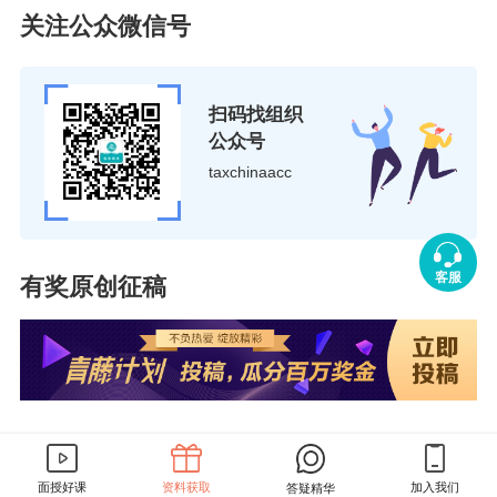
关注公众微信号
成为会员可享受以下服务
1.答疑全天候 2.团队人员成长基金
3.会员
扫码找组织
资料
4.会员期刊
公众号
taxchinaacc
5.定制内训
6.财税新政直播解读 7.网络
课程畅听
客服
有奖原创征稿
更多会员内容，请查看>>
分享：
111
111
面授好课
资料获取
加入我们
答疑精华