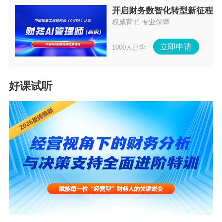
开启财务数智化转型新征程
·
按签订合同缴纳印花税后，结算时按5折成交，可否申请
权威背书 专业保障
退还
立即申请
1000人已学
·
什么情况下存货类资产损失税前扣除需要留存公司领导出
具声明
好课试听
·
2021年被划分为小型企业，是否可以按小微企业申请留抵
税额
·
外购商铺用于出租，是否在没有出租前就作为投资性房地
产核算
·
出差安装销售的设备，发生的劳务费、租赁费是否计入差
旅费
·
收到政府的腾退补贴，是否需要交增值税