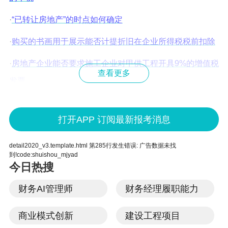
·
“已转让房地产”的时点如何确定
·
购买的书画用于展示能否计提折旧在企业所得税税前扣除
·
房地产企业能否要求施工企业对甲供工程开具9%的增值税
查看更多
发票
·
企业专利技术转让享受减免企业所得税须符合哪些条件
打开APP 订阅最新报考消息
·
企业购入牛羊养殖一段时间再出售是否免征企业所得税
·
租赁个人住房用于办公使用，个人出租住房是否免征土地
detail2020_v3.template.html 第285行发生错误: 广告数据未找
到!code:shuishou_mjyad
使用税
今日热搜
·
城建税、教育费附加不能准确计算，土增税清算时如何扣
财务AI管理师
财务经理履职能力
除
商业模式创新
建设工程项目
·
印花税法实施后，个人销售房屋是否还可以免征印花税