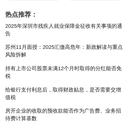
了需要补缴税款外，还会面临高额罚款和滞纳
热点推荐：
金。
2025年深圳市残疾人就业保障金征收有关事项的通
不过，如果公司建立了严格的管理制度，能确保
告
销售款项及时、足额进入公司账户并如实计入会
苏州11月面授：2025汇缴高危年：新政解读与重点
计账簿，像丰科生物在与银行签订监管协议后，
风险拆解
每日将个人账户资金转入公司账户，且账务处理
持有上市公司股票未满12个月时取得的分红能否免
规范（来源于IPO项目申报材料），那么在企业
税
所得税方面，就不存在利用个人账户收款逃避纳
税义务的情形，也就没有被追缴企业所得税的风
给银行支付利息后，取得财政贴息，是否需要交增
值税
险。
房开企业的收取的预收款能否作为广告费、业务招
（二）个人所得税风险
待费计算基数
当公司以个人银行账户收款时，可能会导致个人