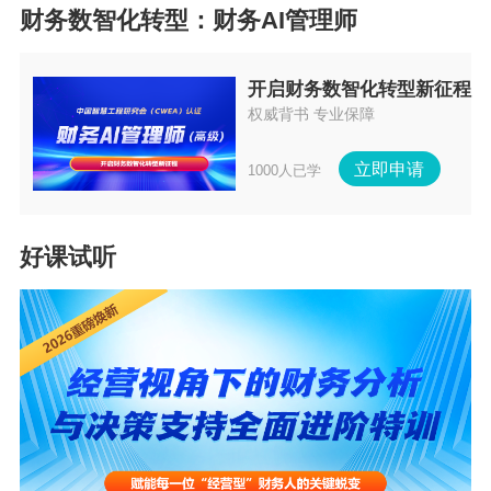
所得税方面的误解。若不能明确资金权属，税务
财务数智化转型：财务AI管理师
机关可能会认为个人账户收款属于个人收入，进
而要求个人缴纳个人所得税。例如，销售经理代
开启财务数智化转型新征程
权威背书 专业保障
收销售款，如果没有明确的代收款协议，税务机
关可能会误判该款项为销售经理的个人收入，要
立即申请
1000人已学
求其缴纳个人所得税。
但如果公司与个人账户持有人签订了明确的代收
好课试听
款协议，像同花顺与销售经理签订的协议，约定
代收款项属于公司所有，销售经理提供个人账户
代收是无偿的，并未取得任何收入，那么销售经
理就不存在被追缴个人所得税的情形。
三、改进与应对措施