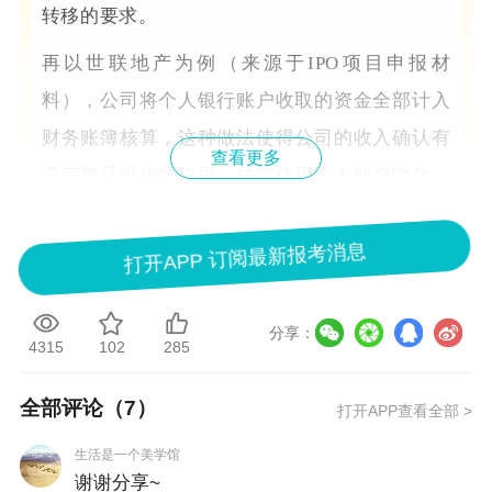
转移的要求。
再以世联地产为例（来源于IPO项目申报材
料），公司将个人银行账户收取的资金全部计入
财务账簿核算，这种做法使得公司的收入确认有
查看更多
了完整且准确的依据。尽管使用个人账户收款，
但通过规范的财务记录，确保了收入确认的完整
性和真实性，符合会计准则中对收入计量和记录
打开APP 订阅最新报考消息
的要求。
分享：
相比之下，若公司仅将个人银行账户收款简单记
4315
102
285
录，未按照会计准则规定的流程进行收入确认，
全部评论（
7
）
比如未在商品或服务控制权转移时确认收入，或
打开APP查看全部 >
者收入金额计量不准确，那么就可能导致收入确
生活是一个美学馆
谢谢分享~
认不符合会计准则规定。这将影响财务报表的真