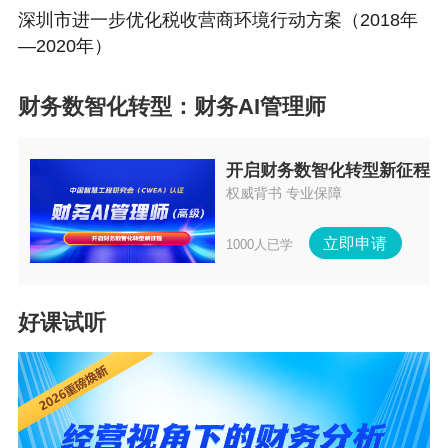
深圳市进一步优化税收营商环境行动方案（2018年
—2020年）
财务数智化转型：财务AI管理师
开启财务数智化转型新征程
权威背书 专业保障
立即申请
1000人已学
三、越南实施全球最低税政策
2023年11月29日，越南国民议会通过《关于按规
好课试听
定征收额外企业所得税以防止全球税基侵蚀的决
议》（第44号，以下简称“《决议》”）。该《决
议》已于2024年1月1日起生效，共有8条和1个附
件。《决议》规定：