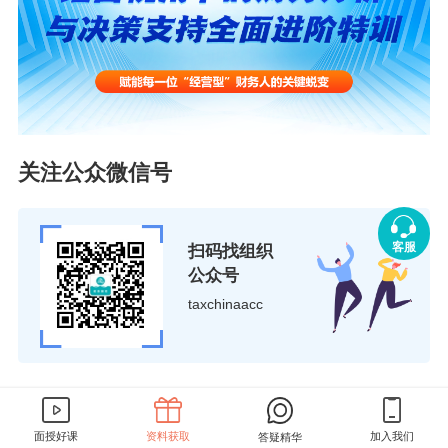
1.该《决议》的适用范围为在连续4个财年中的至
少2个财年合并收入为7.5亿欧元或以上的跨国企
业（MNE）集团；
2.额外企业所得税的适用：对在越南投资的MNE
成员实体或成员实体合格国内最低补足税（QDM
关注公众微信号
TT）附加规定适用；
3.收入纳入规则适用于越南的集团最终母公司、
客服
扫码找组织
公众号
部分持股母公司和中间母公司，这些公司是MNE
taxchinaacc
成员实体，并在财年的任何时候根据全球最低税
规定直接或间接拥有外国低税成员实体的所有
权；
有奖原创征稿
4.设定15%的最低公司税税率；
面授好课
资料获取
加入我们
答疑精华