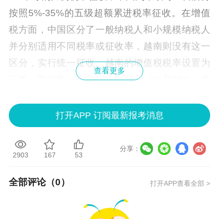
按照5%-35%的五级超额累进税率征收。在增值
税方面，中国区分了一般纳税人和小规模纳税人
并分别适用不同税率或征收率，越南则没有这一
区分，实行统一征收。越南的增值税税率设置为
查看更多
三类：零税率（适用出口企业）、5%和10%，其
中10%的税率在2022年2月1日至2022年12月31
日期间曾下调至8%；中国则设置了零税率（适用
打开APP 订阅最新报考消息
出口企业）、适用于一般纳税人的6%、9%、1
3%三档税率及适用于小规模纳税人的3%、5%两
分享：
2903
167
53
档征收率。在消费税方面，越南消费税税率比中
国要高，尤其是对大排量汽车更是征收了90%-13
全部评论（
0
）
打开APP查看全部 >
0%不等的高额消费税。
二、越南的部分税收优惠政策