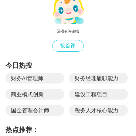
越南目前设有企业所得税、增值税、个人所得
税、预提所得税、特别消费税、非农业用地使用
税、营业牌照税、社会保障税、进出口税、环境
还没有评论哦
保护税、资源税等税种，每个税种均配套了相应
抢首评
税收优惠政策。其中，值得特别关注的是越南为
特殊区域提供了企业所得税方面优惠政策，涵盖
今日热搜
经济区、高科技区、工业区及出口加工区，主要
财务AI管理师
财务经理履职能力
表现为税率优惠和减免税优惠。企业从符合条件
的经营活动中获得收入的第一年起适用优惠税
商业模式创新
建设工程项目
率，不同的特殊区域适用不同的税收优惠政策，
国企管理会计师
税务人才核心能力
具体详见下表：
热点推荐：