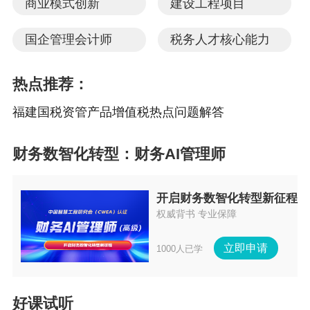
商业模式创新
建设工程项目
原福建国税
国企管理会计师
税务人才核心能力
2018年3月1日原福建省国家税务局发布的《资管产品增值
热点推荐：
税热点问题解答》
福建国税资管产品增值税热点问题解答
十四、转让货物期货如何缴纳增值税？
答：根据财税[2016]36号，货物期货不属于金融商品，对于
财务数智化转型：财务AI管理师
商品期货（货物期货）的征税仍按原有规定在交割环节按
销售货物征收增值税，税率17%。因此，商品期货不管是
开启财务数智化转型新征程
权威背书 专业保障
到期交割，还是未到期买卖或平仓都不按金融商品转让增
值税。
立即申请
1000人已学
二、陕西税务
好课试听