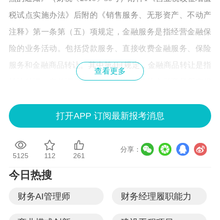
税试点实施办法》后附的《销售服务、无形资产、不动产
注释》第一条第（五）项规定，金融服务是指经营金融保
险的业务活动。包括贷款服务、直接收费金融服务、保险
服务和金融商品转让。其中第4目规定，金融商品转让是指
查看更多
转让外汇、有价证券、非货物期货和其他金融商品所有权
的业务活动。其他金融商品转让包括基金、信托、理财产
打开APP 订阅最新报考消息
品等各类资产管理产品和各种金融衍生品的转让。
根据上述规定，货物期货在实物交割环节按照销售货物缴
分享：
纳增值税，未发生实物交割的，取得的平仓收益不属于非
5125
112
261
货物期货的范围，不需要按金融商品转让缴纳增值税。原
今日热搜
福建国税、陕西省税务局和中基协也有相关的答复和释
财务AI管理师
财务经理履职能力
义，可以参考。