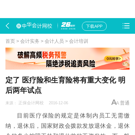
下载APP
首页
>
会计实务
>
会计人员
>
会计培训
定了 医疗险和生育险将有重大变化 明
后两年试点
正保会计网校
普通
来源：
2016-12-06
目前医疗保险的规定是体制内员工无需缴
纳，退休后，国家财政会拨款发放退休金，退休