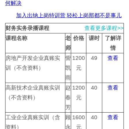
何解决
加入出纳上岗特训营 轻松上岗那都不是事儿
财务实务录播课程
查看更多课程>>
课程名称
老
价格
课时
了解详
师
情
房地产开发企业真账实
訾
1200
49
查看
训（不含资料）
凯
元
雨
高新技术企业真账实训
赵
1200
40
查看
（不含资料）
春
元
芳
工业企业真账实训（含
顾
1600
40
查看
资料）
永
元