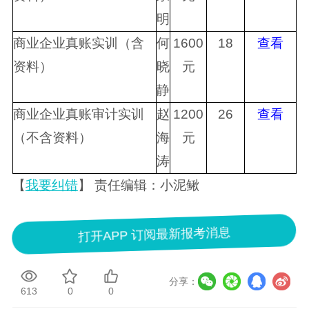
明
商业企业真账实训（含
何
1600
18
查看
资料）
晓
元
静
商业企业真账审计实训
赵
1200
26
查看
（不含资料）
海
元
涛
【
我要纠错
】 责任编辑：小泥鳅
打开APP 订阅最新报考消息
分享：
613
0
0