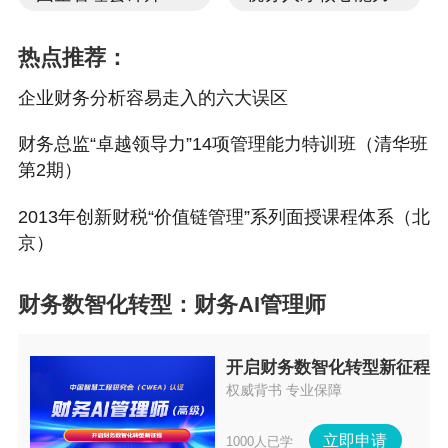
部分财务分析的数据描述篇幅很多，数据分
析的力度很小，或者缺乏数据之间的对比分析、
热点推荐：
因果分析，或者未把各项财务数据和财务指标串
企业财务分析容易走入的六大误区
联起来分析，或者没有把观点归纳和提炼出来，
从而不能挖掘财务数据背后的经济实质、形成恰
财务总监“卓越领导力”14项管理能力特训班（清华班
第2期）
当的分析结论。这样的财务分析，没有经济语言
支撑，只能算是一种简单的统计。
2013年创新财税“价值链管理”系列面授课程体系（北
京）
五、综合分析过于“综合”，掩藏了公司真相
部分财务分析特别是综合性财务分析，仅仅
财务数智化转型：财务AI管理师
围绕综合数据展开，没有按照不同的业务板块或
公司级次层层展开分析，容易隐藏公司的真实情
开启财务数智化转型新征程
权威背书 专业保障
况。对多元化发展模式下的公司集团财务分析尤
其如此，不同的业务或公司，或好或坏，或增或
立即申请
1000人已学