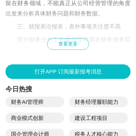
留在财务领域，不能真正从公司经营管理的角度
出发来分析具体财务问题和财务数据。
三、就报表论报表，表外事项关注度不高
部分财务分析工作者仅仅停留在财务报表层
查看更多
次，主要就3张会计报表展开分析，而置公司经营
环境、土地价值、对外担保情况、或有事项等重
要表外事项的分析于不顾。这样的财务分析，由
打开APP 订阅最新报考消息
于分析基础受限，容易忽视那些报表华丽的公司
今日热搜
存在的潜在风险和问题，也难以挖掘那些业绩难
看的公司的潜在价值，得出的分析结论也常常给
财务AI管理师
财务经理履职能力
人以误导。
商业模式创新
建设工程项目
四、就数据论数据，真正的归纳、提炼少
国企管理会计师
税务人才核心能力