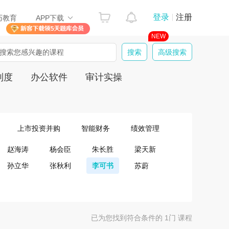
登录
注册
历教育
APP下载
NEW
搜索您感兴趣的课程
制度
办公软件
审计实操
上市投资并购
智能财务
绩效管理
赵海涛
杨会臣
朱长胜
梁天新
孙立华
张秋利
李可书
苏蔚
已为您找到符合条件的 1门 课程