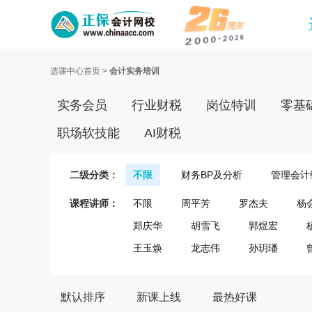
选课中心首页
>
会计实务培训
实务会员
行业财税
岗位特训
零基
职场软技能
AI财税
二级分类：
不限
财务BP及分析
管理会计
课程讲师：
不限
周平芳
罗杰夫
杨
郑庆华
胡雪飞
郭煜宏
王玉焕
龙志伟
孙玥璠
默认排序
新课上线
最热好课