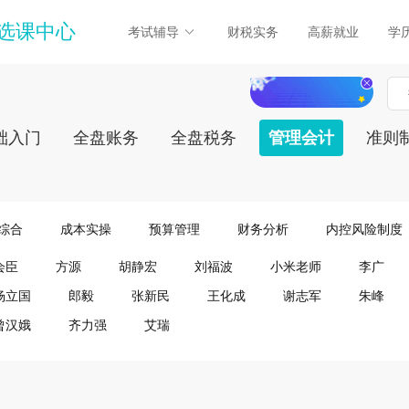
选课中心
考试辅导
财税实务
高薪就业
学
础入门
全盘账务
全盘税务
管理会计
准则
综合
成本实操
预算管理
财务分析
内控风险制度
会臣
方源
胡静宏
刘福波
小米老师
李广
杨立国
郎毅
张新民
王化成
谢志军
朱峰
曾汉娥
齐力强
艾瑞