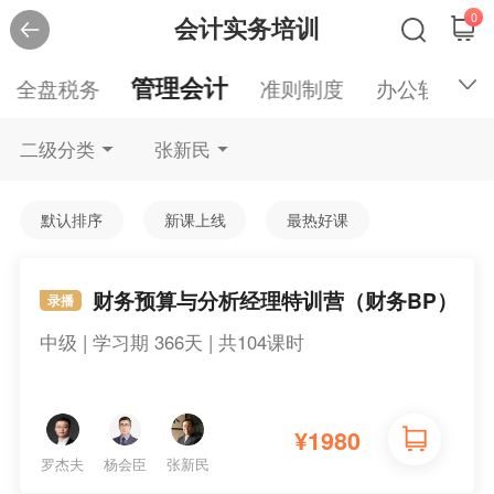
0
会计实务培训
管理会计
全盘税务
准则制度
办公软件
二级分类
张新民
默认排序
新课上线
最热好课
财务预算与分析经理特训营（财务BP）
录播
中级 | 学习期 366天 | 共104课时
¥
1980
罗杰夫
杨会臣
张新民