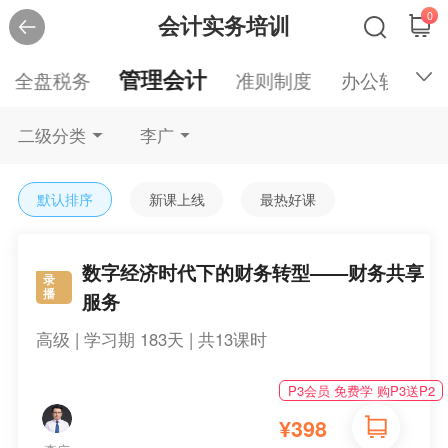
0
会计实务培训
管理会计
全盘税务
准则制度
办公软件
二级分类
李广
默认排序
新课上线
最热好课
数字经济时代下的财务转型——财务共享
录
播
服务
高级 | 学习期 183天 | 共13课时
P3会员 免费学 购P3送P2
¥
398