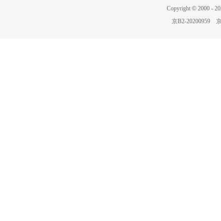
Copyright
©
2000 -
20
京B2-20200959
京