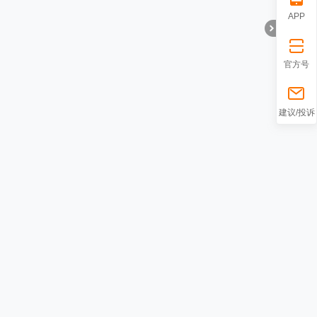
APP
官方号
折
建议/投诉
叠