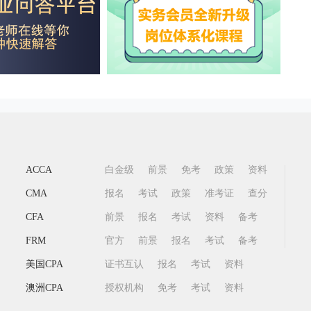
ACCA
白金级
前景
免考
政策
资料
CMA
报名
考试
政策
准考证
查分
CFA
前景
报名
考试
资料
备考
FRM
官方
前景
报名
考试
备考
美国CPA
证书互认
报名
考试
资料
澳洲CPA
授权机构
免考
考试
资料