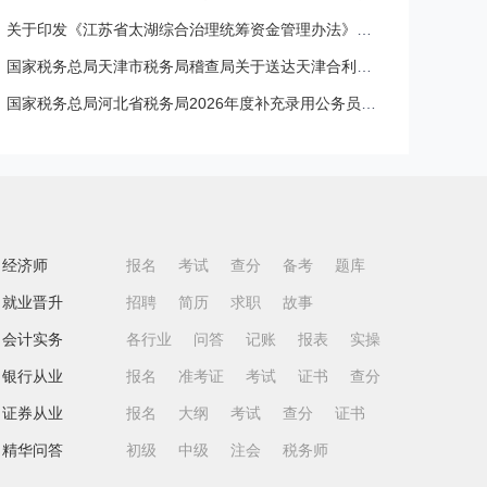
关于印发《江苏省太湖综合治理统筹资金管理办法》的通知
国家税务总局天津市税务局稽查局关于送达天津合利昌煤炭贸易有限公司等2户《税务事项通知书》的公告
国家税务总局河北省税务局2026年度补充录用公务员体检通知
经济师
报名
考试
查分
备考
题库
就业晋升
招聘
简历
求职
故事
会计实务
各行业
问答
记账
报表
实操
银行从业
报名
准考证
考试
证书
查分
证券从业
报名
大纲
考试
查分
证书
精华问答
初级
中级
注会
税务师