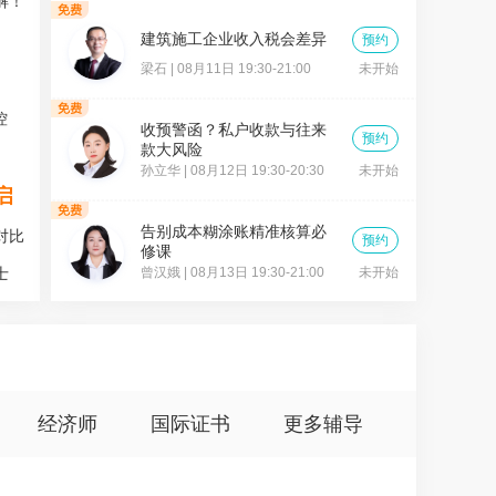
解！
建筑施工企业收入税会差异
预约
梁石 | 08月11日 19:30-21:00
未开始
控
收预警函？私户收款与往来
预约
款大风险​
孙立华 | 08月12日 19:30-20:30
未开始
启
告别成本糊涂账精准核算必
对比
预约
修课
士
曾汉娥 | 08月13日 19:30-21:00
未开始
经济师
国际证书
更多辅导