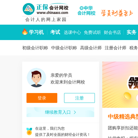
会计人的网上家园
学习机
考试
实务
选课中心
免费试听
财会书店
初级会计职称
中级会计职称
高级会计师
注册会计师
税务
亲爱的学员
欢迎来到会计网校
登录
注册
在这里，我们为您
创造可以自由发挥的会计人网上家园！
继续教育入口
中级精选典型
在这里，我们为您
设计了各层次的会计教育和培训课程！
团购享折扣还能
在这里，我们为您
提供了及时全面的财经会计资讯！