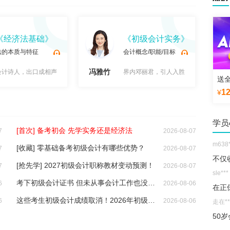
sa**
老师
《经济法基础》
《初级会计实务》
美丽**
法的本质与特征
会计概念/职能/目标
在我
152**
冯雅竹
李
会计诗人，出口成相声
界内邓丽君，引人入胜
送
初级
1
¥
小五**
试
试
32
学员
m638*
[首次] 备考初会 先学实务还是经济法
7
2026-08-07
不仅
[收藏] 零基础备考初级会计有哪些优势？
7
2026-08-07
sle***
[抢先学] 2027初级会计职称教材变动预测！
7
2026-08-07
在正
考下初级会计证书 但未从事会计工作也没参加继续教育 证书还有效吗？
6
2026-08-06
走在**
50
这些考生初级会计成绩取消！2026年初级成绩合格考生速查看
6
2026-08-06
阿*
听
听
脚踏