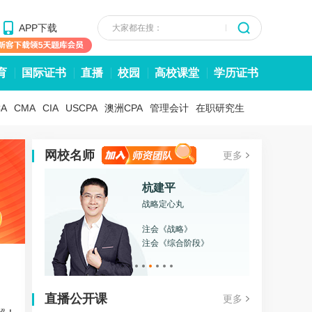
APP下载
大家都在搜：
育
国际证书
直播
校园
高校课堂
学历证书
CA
CMA
CIA
USCPA
澳洲CPA
管理会计
在职研究生
网校名师
更多
杭建平
战略定心丸
注会《战略》
注会《综合阶段》
直播公开课
更多