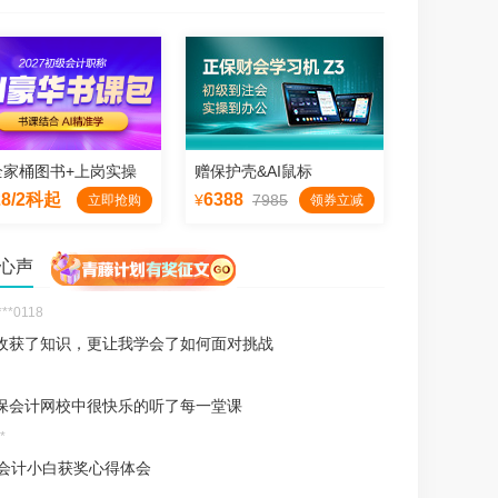
生动详细的讲解，让晦涩知识变得易懂
《初级会计实务》
会计概念/职能/目标
最困难的时候，网校给了我无尽的力量
**1721
忠魁
风趣幽默、由浅入深
全家桶图书+上岗实操
赠保护壳&AI鼠标
证书为我打开了财务领域的大门
28/2科起
6388
¥
7985
立即抢购
领券立减
试
岁宝妈：学习从来不是一蹴而就的事情，它需要……
心声
**0118
收获了知识，更让我学会了如何面对挑战
保会计网校中很快乐的听了每一堂课
*
岁会计小白获奖心得体会
听
实地地学习，一切都来得及