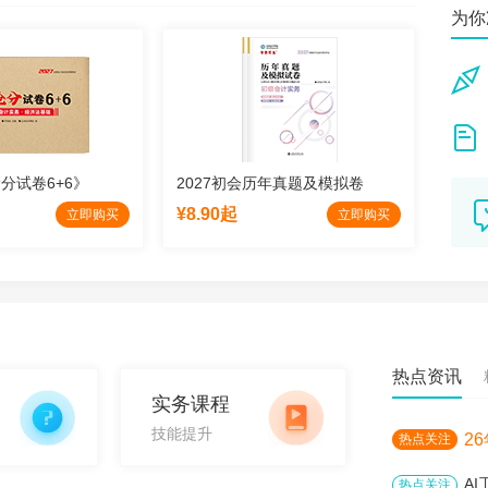
为你
sa**
老师
美丽**
在我
152**
初级
抢分试卷6+6》
2027初会历年真题及模拟卷
202
小五**
¥8.90起
¥47
立即购买
立即购买
32
热点资讯
实务课程
技能提升
2
热点关注
A
热点关注