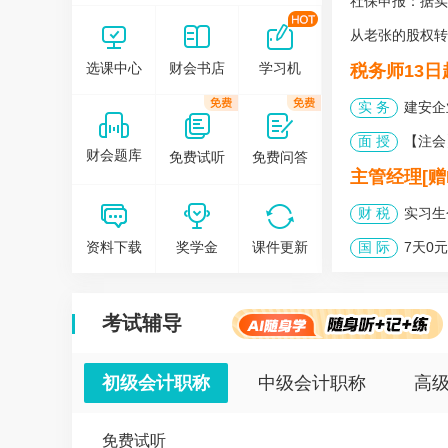
社保申报：据实
在这里，我们为您
创造可以自由发挥的会计人网上家园！
从老张的股权转
在这里，我们为您
选课中心
财会书店
学习机
税务师13
设计了各层次的会计教育和培训课程！
实 务
建安企
面 授
【注会
财会题库
免费试听
免费问答
主管经理[赠P
财 税
实习生
资料下载
奖学金
课件更新
国 际
7天0元
考试辅导
初级会计职称
中级会计职称
高
免费试听