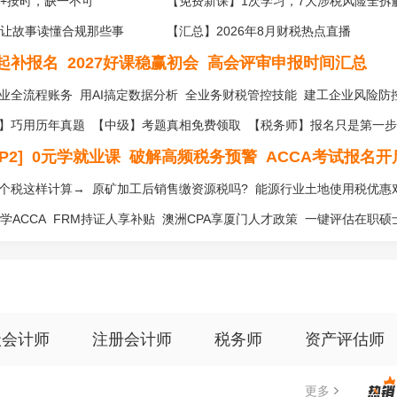
+按时，缺一不可
【免费新课】1次学习，7大涉税风险全拆
让故事读懂合规那些事
【汇总】2026年8月财税热点直播
日起补报名
2027好课稳赢初会
高会评审申报时间汇总
业全流程账务
用AI搞定数据分析
全业务财税管控技能
建工企业风险防
】巧用历年真题
【中级】考题真相免费领取
【税务师】报名只是第一步
2]
0元学就业课
破解高频税务预警
ACCA考试报名开
个税这样计算→
原矿加工后销售缴资源税吗?
能源行业土地使用税优惠
学ACCA
FRM持证人享补贴
澳洲CPA享厦门人才政策
一键评估在职硕
级会计师
注册会计师
税务师
资产评估师
更多