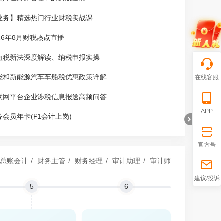
业务】精选热门行业财税实战课
026年8月财税热点直播
值税新法深度解读、纳税申报实操
能和新能源汽车车船税优惠政策详解
在线客服
联网平台企业涉税信息报送高频问答
APP
务会员年卡(P1会计上岗)
官方号
总账会计
/
财务主管
/
财务经理
/
审计助理
/
审计师
折
建议/投诉
5
6