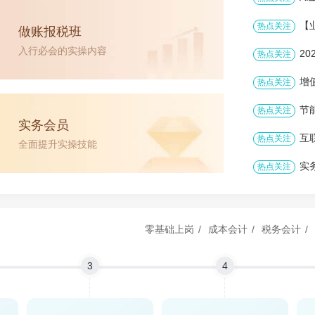
【
热点关注
做账报税班
入行必会的实操内容
2
热点关注
增
热点关注
节
热点关注
实务会员
互
热点关注
全面提升实操技能
实
热点关注
零基础上岗
/
成本会计
/
税务会计
/
3
4