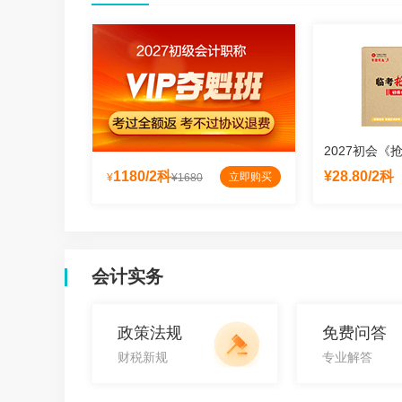
题》
2027初会《思维导图》
2027初会《
¥8.55/2科
1180/2科
¥28.80/2科
立即购买
立即购买
立即购买
¥
¥1680
会计实务
政策法规
免费问答
财税新规
专业解答