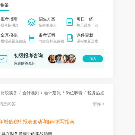
准备
生动详细的讲解，让晦涩知识变得易懂
报考指南
招生方案
每日一练
报考指明灯
招生引路人
每天进步一点
最困难的时候，网校给了我无尽的力量
全真模拟
备考资料
课件更新
**1721
模拟试题免费练
内部资料免费领
课程更新进度
证书为我打开了财务领域的大门
7初会《官方教材》
2027初会《应试指南》
初级报考咨询
.70起
¥38.80/2科
加入
立即购买
立即购买
免费解答疑问
岁宝妈：学习从来不是一蹴而就的事情，它需要……
财税实务
/
会计准则
/
会计建账
/
岗位职责
/
税务热点
精选问答
更多
6年增值税申报表变动详解&填写指南
I工具在财务管理中的实战指南