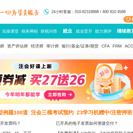
24小时客服：010-82318888 / 400 810 4588
就业
继续教
实操课堂
税务网校
财税问答
就业晋升
能力测评
师
资产评估师
经济师
审计师
银行/基金/证券/期货
CFA
FRM
AC
例题100道
注会三模考试预约
Z3学习机赠中/注密押班
开发票吗？
已开具的电子发票如何便捷交付？