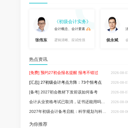
法基础》
《初级会计实务》
方法等
会计概念、会计要素
张伟东
侯永斌
，浅显易懂
逻辑清晰、应试性强
试
试
热点资讯
[免费] 预约27初会报名提醒 报考不错过
2026-08-0
[汇总] 27初级会计考点方阵：73个恒考点
2026-08-0
[备考] 2027初会教材下发前该如何备考
2026-08-0
会计从业资格考试已取消，证书还能用吗？要考初级会计吗？
2026-08-0
2027年初级会计备考启航：科学规划与科目策略揭秘
2026-08-0
听
听
为你推荐